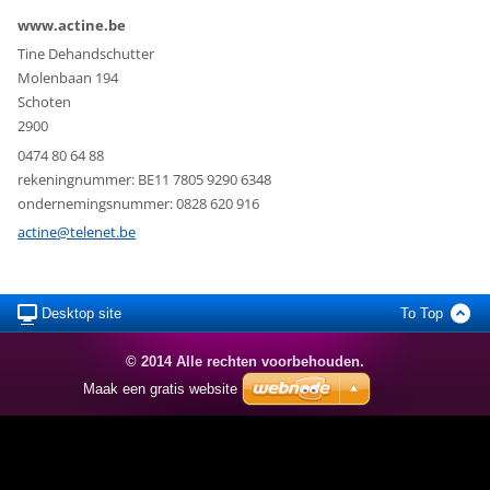
www.actine.be
Tine Dehandschutter
Molenbaan 194
Schoten
2900
0474 80 64 88
rekeningnummer: BE11 7805 9290 6348
ondernemingsnummer: 0828 620 916
actine@telenet.be
Desktop site
To Top
© 2014 Alle rechten voorbehouden.
Maak een gratis website